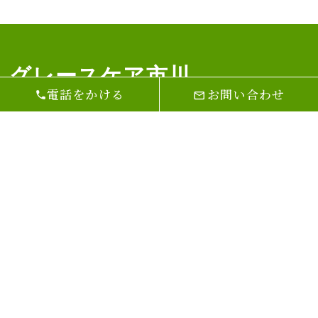
グレースケア市川
電話をかける
お問い合わせ
医療法人社団泰正会
介護老人保健施設グレースケア市川
〒272-0801
千葉県市川市大町４３－３
TEL ０４７－３０３－８８８３/ FAX ０４７－３
０３－８９１３
一般事業主行動計画
介護老健施設サービス運営規定
訪問リハビリテーション運営規定
介護老健通所リハビリテーション運営規定